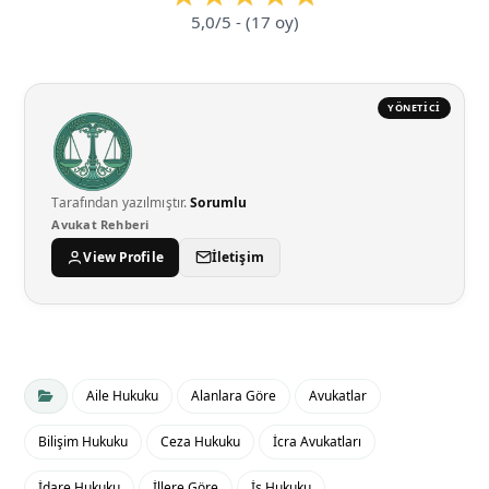
5,0/5 - (17 oy)
YÖNETICI
Tarafından yazılmıştır.
Sorumlu
Avukat Rehberi
View Profile
İletişim
Aile Hukuku
Alanlara Göre
Avukatlar
Bilişim Hukuku
Ceza Hukuku
İcra Avukatları
İdare Hukuku
İllere Göre
İş Hukuku