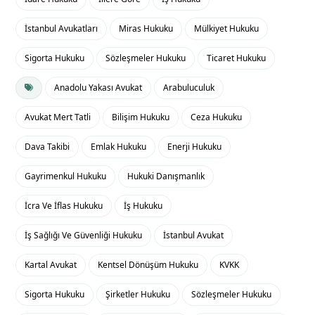
İstanbul Avukatları
Miras Hukuku
Mülkiyet Hukuku
Sigorta Hukuku
Sözleşmeler Hukuku
Ticaret Hukuku
Anadolu Yakası Avukat
Arabuluculuk
Avukat Mert Tatli
Bilişim Hukuku
Ceza Hukuku
Dava Takibi
Emlak Hukuku
Enerji Hukuku
Gayrimenkul Hukuku
Hukuki Danışmanlık
İcra Ve İflas Hukuku
İş Hukuku
İş Sağlığı Ve Güvenliği Hukuku
İstanbul Avukat
Kartal Avukat
Kentsel Dönüşüm Hukuku
KVKK
Sigorta Hukuku
Şirketler Hukuku
Sözleşmeler Hukuku