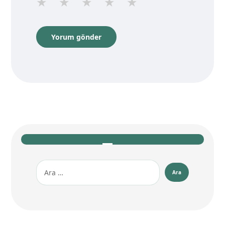
★
★
★
★
★