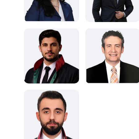
Alanlara Göre
Ticaret Hukuku
Miras Hukuku
Avukatlar
Alanlara Göre
Vergi Avukatı
Mülkiyet Hukuku
Bilişim Hukuku
Avukatlar
Ceza Hukuku
İcra Avukatları
İcra Avukatları
İllere Göre
İdare Hukuku
Samsun Avukatları
İllere Göre
Sigorta Hukuku
Aile Hukuku
İş Hukuku
Sözleşmeler Hukuku
Alanlara Göre
İstanbul Avukatları
Ticaret Hukuku
Avukatlar
Ceza Hukuku
Diyarbakır Avukatları
İllere Göre
Miras Hukuku
Sözleşmeler Hukuku
Ticaret Hukuku