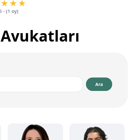
5 - (1 oy)
 Avukatları
Aile Hukuku
Alanlara Göre
Alanlara Göre
Avukatlar
Avukatlar
Ceza Hukuku