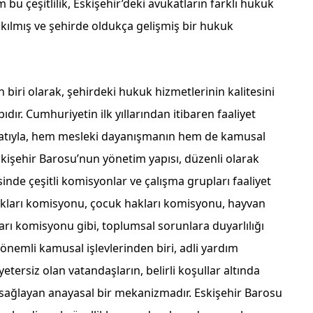
 bu çeşitlilik, Eskişehir’deki avukatların farklı hukuk
kılmış ve şehirde oldukça gelişmiş bir hukuk
 biri olarak, şehirdeki hukuk hizmetlerinin kalitesini
dır. Cumhuriyetin ilk yıllarından itibaren faaliyet
katıyla, hem mesleki dayanışmanın hem de kamusal
kişehir Barosu’nun yönetim yapısı, düzenli olarak
nde çeşitli komisyonlar ve çalışma grupları faaliyet
kları komisyonu, çocuk hakları komisyonu, hayvan
rı komisyonu gibi, toplumsal sorunlara duyarlılığı
nemli kamusal işlevlerinden biri, adli yardım
tersiz olan vatandaşların, belirli koşullar altında
 sağlayan anayasal bir mekanizmadır. Eskişehir Barosu