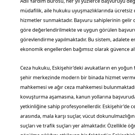
Adli Yardım Bürosu, her yıl yüzlerce başvuruyu değ
müdafilik, aile hukuku uyuşmazlıklarında ücretsiz 
hizmetler sunmaktadır. Başvuru sahiplerinin gelir 
göre değerlendirilmekte ve uygun görülen başvurul
görevlendirme yapılmaktadır. Bu sistem, adalete e
ekonomik engellerden bağımsız olarak güvence altı
Ceza hukuku, Eskişehir’deki avukatların en yoğun faa
şehir merkezinde modern bir binada hizmet vermek
mahkemesi ve ağır ceza mahkemesi bulunmaktadır
kovuşturma aşamasına, kanun yollarına başvurud
yetkinliğine sahip profesyonellerdir. Eskişehir’de 
arasında, mala karşı suçlar, vücut dokunulmazlığın
suçları ve trafik suçları yer almaktadır. Özellikle 