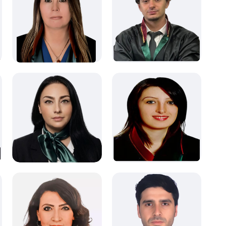
Ceza Hukuku
İş Hukuku
İllere Göre
Sözleşmeler Hukuku
Alanlara Göre
İstanbul Avukatları
Ticaret Hukuku
Avukatlar
Sözleşmeler Hukuku
Yalova Avukatları
Ceza Hukuku
İllere Göre
İş Hukuku
Aile Hukuku
Miras Hukuku
Alanlara Göre
Samsun Avukatları
Ankara Avukatları
Sözleşmeler Hukuku
Avukatlar
Ticaret Hukuku
Mülkiyet Hukuku
Aile Hukuku
Alanlara Göre
Avukatlar
Ankara Avukatları
Ceza Hukuku
Avukatlar
İllere Göre