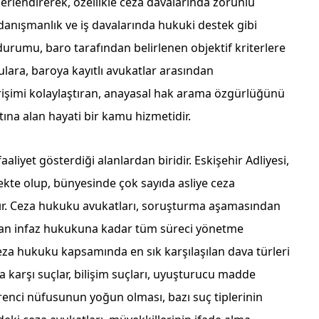
erlendirerek, özellikle ceza davalarında zorunlu
danışmanlık ve iş davalarında hukuki destek gibi
durumu, baro tarafından belirlenen objektif kriterlere
ara, baroya kayıtlı avukatlar arasından
rişimi kolaylaştıran, anayasal hak arama özgürlüğünü
na alan hayati bir kamu hizmetidir.
liyet gösterdiği alanlardan biridir. Eskişehir Adliyesi,
te olup, bünyesinde çok sayıda asliye ceza
. Ceza hukuku avukatları, soruşturma aşamasından
an infaz hukukuna kadar tüm süreci yönetme
ceza hukuku kapsamında en sık karşılaşılan dava türleri
a karşı suçlar, bilişim suçları, uyuşturucu madde
öğrenci nüfusunun yoğun olması, bazı suç tiplerinin