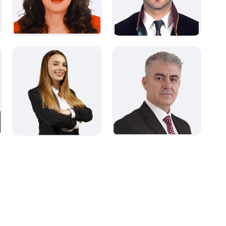
Fikri Haklar Hukuku
İş Hukuku
İllere Göre
Kocaeli Avukatları
Aile Hukuku
Avukatlar
Alanlara Göre
İdare Hukuku
Avukatlar
İllere Göre
Bilişim Hukuku
İş Hukuku
Ceza Hukuku
İstanbul Avukatları
Eskişehir Avukatları
Miras Hukuku
İllere Göre