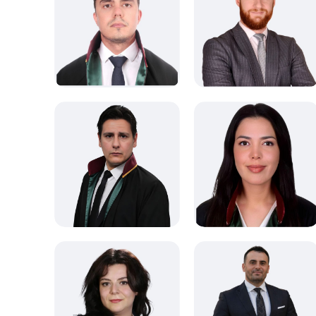
İş Hukuku
İllere Göre
İzmir Avukatları
İş Hukuku
Miras Hukuku
Konya Avukatları
Ticaret Hukuku
Sigorta Hukuku
Alanlara Göre
Ankara Avukatları
Aile Hukuku
Avukatlar
Avukatlar
Bilişim Hukuku
İcra Avukatları
Ceza Hukuku
İllere Göre
Alanlara Göre
Fikri Haklar Hukuku
İş Hukuku
Ankara Avukatları
İllere Göre
Malatya Avukatları
Avukatlar
Alanlara Göre
Bilişim Hukuku
Avukatlar
Ceza Hukuku
Ceza Hukuku
Denizli Avukatları
İllere Göre
Aile Hukuku
İllere Göre
İzmir Avukatları