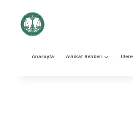
Anasayfa
Avukat Rehberi
İller