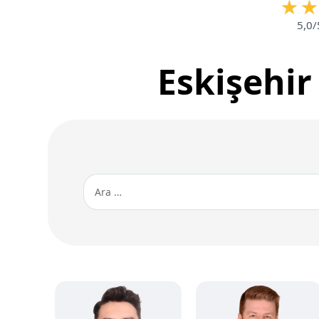
5,0/
Eskişehir
Aile Hukuku
Aile Hukuku
Avukatlar
Alanlara Göre
İcra Avukatları
Avukatlar
İllere Göre
İcra Avukatları